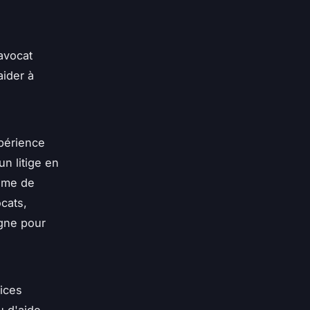
 avocat
aider à
xpérience
n litige en
même de
cats,
gne pour
vices
u d'aide