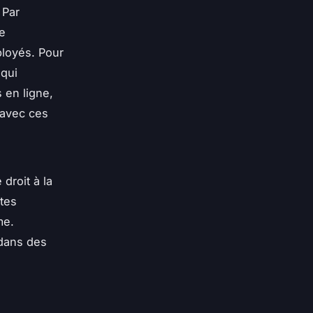
 Par
e
ployés. Pour
 qui
 en ligne,
 avec ces
 droit à la
xtes
me
.
 dans des