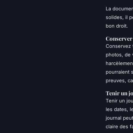
La document
solides, il 
bon droit.
Conserver
Conservez t
photos, de 
harcèlement
pourraient 
preuves, car
Tenir un j
Tenir un jo
les dates, l
journal peu
claire des fa