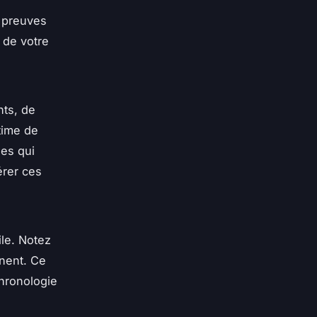
s preuves
é de votre
nts, de
time de
es qui
érer ces
ile. Notez
inent. Ce
chronologie