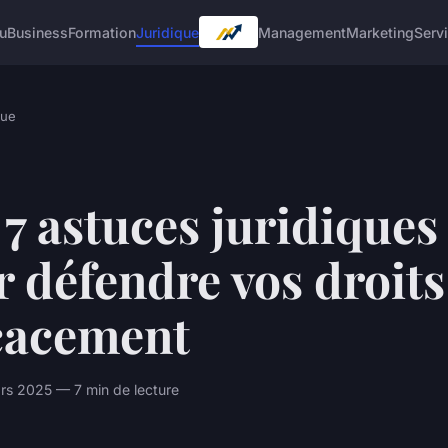
u
Business
Formation
Juridique
Management
Marketing
Serv
que
7 astuces juridiques
 défendre vos droits
icacement
rs 2025 — 7 min de lecture