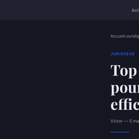
Act
Accueil
›
Juridi
JURIDIQUE
Top 
pour
eff
Victor — 5 ma