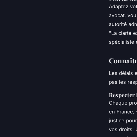
Adaptez vot
avocat, vou
autorité adm
"La clarté e
spécialiste 
Connaîtr
Les délais 
pas les resp
Respecter 
Chaque proc
en France, 
justice pou
vos droits.