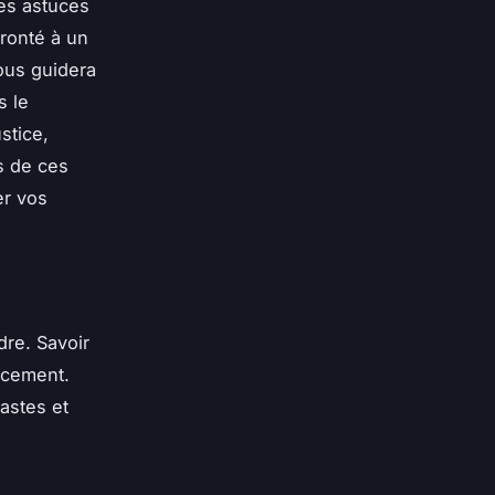
les astuces
fronté à un
vous guidera
s le
stice,
s de ces
er vos
dre. Savoir
cacement.
vastes et