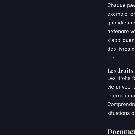
Chaque pays
exemple, e
quotidienne
défendre vos
s'appliquen
des livres 
lois.
Les droit
Les droits f
vie privée, 
internatio
Comprendre 
situations 
Document