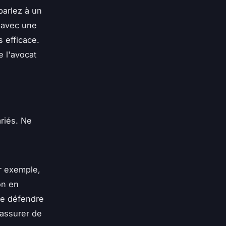
parlez à un
s avec une
s efficace.
 l'avocat
riés. Ne
r exemple,
on en
de défendre
 assurer de