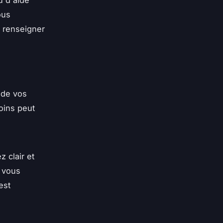
ous
s renseigner
 de vos
oins peut
 clair et
i vous
est