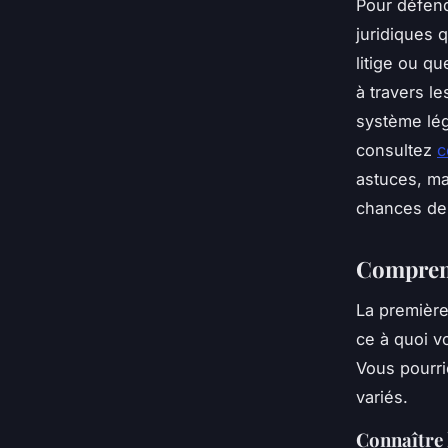
Pour défend
juridiques 
litige ou q
à travers l
système lég
consultez
c
astuces, ma
chances de
Comprend
La première
ce à quoi v
Vous pourri
variés.
Connaître 