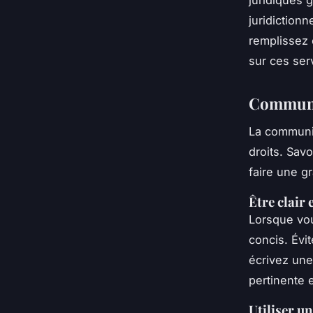
juridictionn
remplissez 
sur ces ser
Communi
La communi
droits. Sav
faire une g
Être clair 
Lorsque vou
concis. Évit
écrivez une
pertinente 
Utiliser u