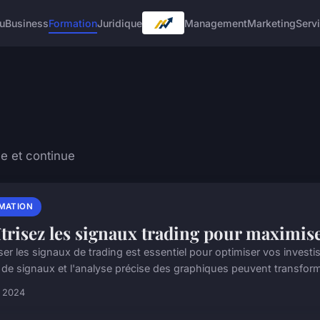
u
Business
Formation
Juridique
Management
Marketing
Serv
e et continue
MATION
trisez les signaux trading pour maximise
iser les signaux de trading est essentiel pour optimiser vos inves
 de signaux et l'analyse précise des graphiques peuvent transforme
n 2024