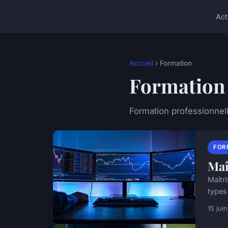
Act
Accueil
› Formation
Formation
Formation professionnell
FOR
Maî
Maîtr
types
15 jui