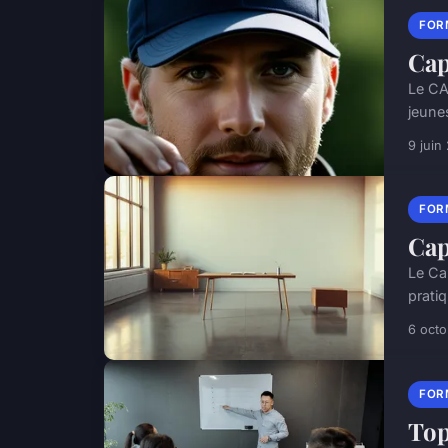
FOR
Cap
Le CA
jeune
9 juin
FOR
Cap
Le Ca
prati
6 oct
FOR
Top