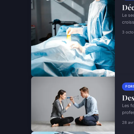
Déc
Le se
croiss
3 oct
FOR
Des
Les f
profe
28 avr