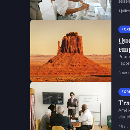
essent
1 juill
FOR
Que
emp
Pour 
l'app
8 avri
FOR
Tra
Améli
visue
25 ma