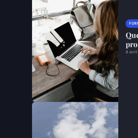
FOR
Que
pro
8 avri