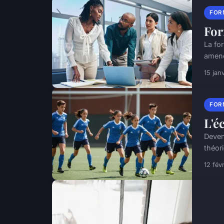
FOR
For
La fo
amenés
15 jan
FOR
L'é
Deven
théor
12 fév