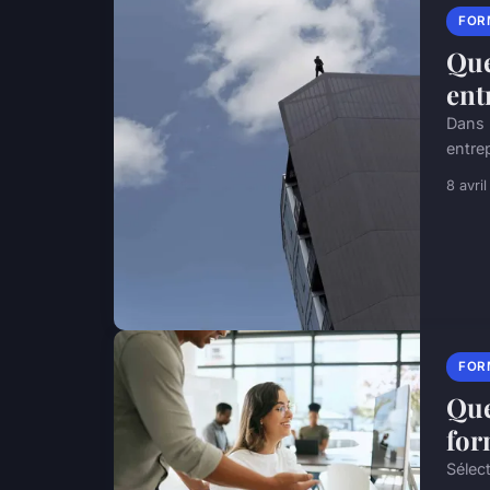
FOR
Que
ent
Dans 
entre
8 avri
FOR
Que
for
Sélect