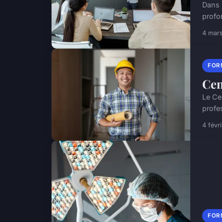
Dans 
profo
4 mar
FOR
Cen
Le Ce
profes
4 févr
FOR