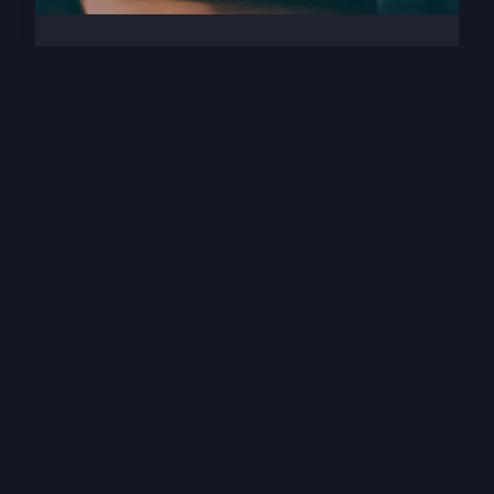
SERVICES
Quelle approche pour la mise
en conformité avec le RGPD
pour une PME européenne?
8 avril 2024
6 min de lecture →