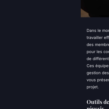
Dans le mon
travailler 
des membres
pour les co
de différen
Ces équipes 
gestion des 
vous présen
projet.
Outils de
réussis