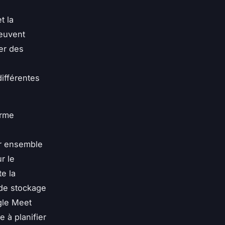
t la
peuvent
ger des
différentes
orme
er ensemble
r le
te la
 de stockage
ogle Meet
 à planifier