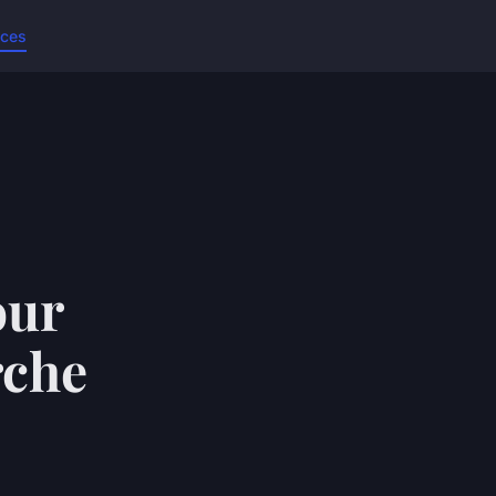
ices
our
rche