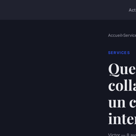
Act
Accueil
›
Servic
SERVICES
Quel
coll
un 
inte
Victor — 8 av