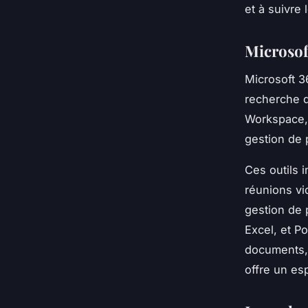
et à suivre
Microsof
Microsoft 3
recherche d
Workspace, M
gestion de p
Ces outils 
réunions vid
gestion de 
Excel, et P
documents, 
offre un es