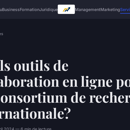
u
Business
Formation
Juridique
Management
Marketing
Serv
es
s outils de
aboration en ligne p
consortium de reche
rnationale?
ril 2024 — 6 min de lecture