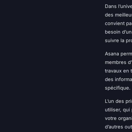
Dans l’univ
des meilleu
convient pa
besoin d’un 
suivre la p
Asana perme
membres d’é
travaux en t
des informa
spécifique.
L’un des pri
utiliser, q
votre organi
d’autres ou