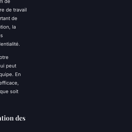
um de
e de travail
rtant de
tion, la
ns
ntialité.
otre
ui peut
équipe. En
efficace,
 que soit
ation des