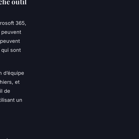
che outil
rosoft 365,
i peuvent
s peuvent
 qui sont
n d’équipe
hiers, et
il de
ilisant un