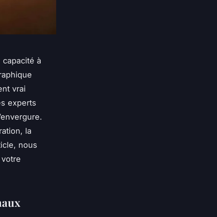
 capacité à
graphique
nt vrai
es experts
’envergure.
ation, la
ticle, nous
 votre
onaux