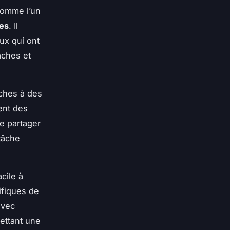
comme l’un
hes
. Il
ux qui ont
âches et
âches à des
ent des
e partager
 tâche
cile à
ifiques de
avec
mettant une