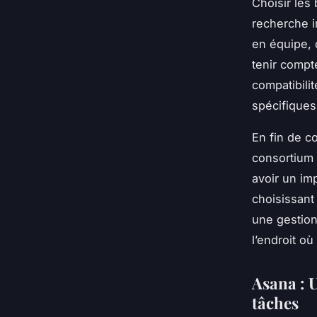
Choisir les
recherche i
en équipe, d
tenir compte
compatibilit
spécifiques
En fin de c
consortium 
avoir un imp
choisissant
une gestion 
l’endroit où
Asana : U
tâches