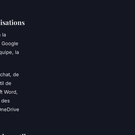
isations
 la
e Google
quipe, la
 chat, de
il de
ft Word,
r des
 OneDrive